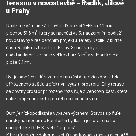
terasou v novostavbě – Radlík, Jílové
u Prahy
Nabízíme vám unikátní byt o dispozici 2+kk s užitnou 
plochou 51,6 m², který se nachází ve 3. nadzemním podlaží 
novostavby v rezidenčním projektu Terasy Radlík, v klidné 
části Radlíku u Jílového u Prahy. Součástí bytu je 
nadstandardní terasa o velikosti 43,7 m² a sklepní kóje o 
ploše 6,1 m².

Byt je navržen s důrazem na funkční dispozici, dostatek 
přirozeného světla a efektivní využití prostoru. Díky terase 
se obytný prostor přirozeně rozšiřuje o venkovní část, která 
nabízí příjemné místo pro relaxaci či posezení.

Dům je nízkopodlažní a vybaven výtahem. Stavba splňuje 
nároky na moderní a komfortní bydlení a je zařazena do 
energetické třídy B– velmi úsporná.

K bytu je možné dokoupit vnitřní parkovací stání za cenu 488 