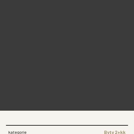
Byty 2+kk
kategorie