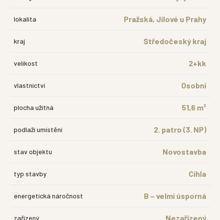
Pražská, Jílové u Prahy
lokalita
Středočeský kraj
kraj
2+kk
velikost
Osobní
vlastnictví
51,6 m²
plocha užitná
2. patro (3. NP)
podlaží umístění
Novostavba
stav objektu
Cihla
typ stavby
B – velmi úsporná
energetická náročnost
Nezařízený
zařízený