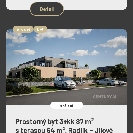
Detail
prodej
byt
aktivní
Prostorný byt 3+kk 87 m²
s terasou 64 m², Radlík – Jílové