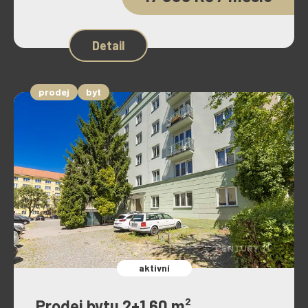
Detail
prodej
byt
aktivní
Prodej bytu 2+1 60 m² ,