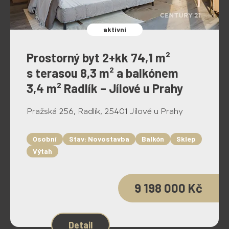
aktivní
Prostorný byt 2+kk 74,1 m²
s terasou 8,3 m² a balkónem
3,4 m² Radlík – Jílové u Prahy
Pražská 256, Radlík, 25401 Jílové u Prahy
Osobní
Stav: Novostavba
Balkón
Sklep
Výtah
9 198 000 Kč
Detail