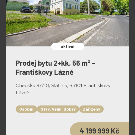
aktivní
Prodej bytu 2+kk, 56 m² –
Františkovy Lázně
Chebská 37/10, Slatina, 35101 Františkovy
Lázně
Osobní
Stav: Velmi dobrý
Zařízený
4 199 999 Kč