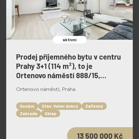
aktivní
Prodej příjemného bytu v centru
Prahy 3+1 (114 m²), to je
Ortenovo náměstí 888/15,
Holešovice
Ortenovo náměstí, Praha
Osobní
Stav: Velmi dobrý
Zařízený
Zahrada
Sklep
13 500 000 Kč