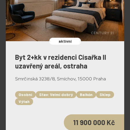
aktivní
Byt 2+kk v rezidenci Císařka II
uzavřený areál, ostraha
Smrčinská 3238/8, Smíchov, 15000 Praha
Osobní
Stav: Velmi dobrý
Balkón
Sklep
Výtah
11 900 000 Kč