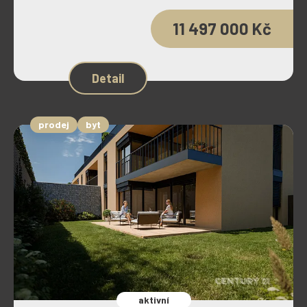
11 497 000 Kč
Detail
prodej
byt
aktivní