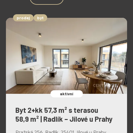
prodej
byt
aktivní
Byt 2+kk 57,3 m² s terasou
58,9 m² | Radlík – Jílové u Prahy
Pražská 256, Radlík, 25401 Jílové u Prahy