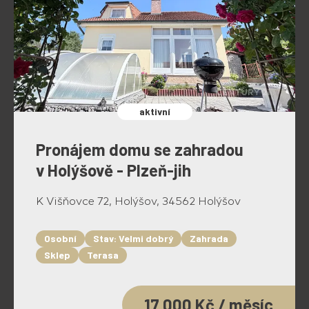
aktivní
Pronájem domu se zahradou
v Holýšově - Plzeň-jih
K Višňovce 72, Holýšov, 34562 Holýšov
Osobní
Stav: Velmi dobrý
Zahrada
Sklep
Terasa
17 000 Kč / měsíc