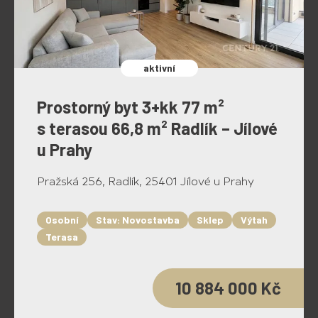
aktivní
Prostorný byt 3+kk 77 m²
s terasou 66,8 m² Radlík – Jílové
u Prahy
Pražská 256, Radlík, 25401 Jílové u Prahy
Osobní
Stav: Novostavba
Sklep
Výtah
Terasa
10 884 000 Kč