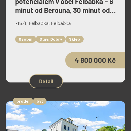
potenciálem v obci Felbabka – 6
minut od Berouna, 30 minut od
Prahy
718/1, Felbabka, Felbabka
Osobní
Stav: Dobrý
Sklep
4 800 000 Kč
Detail
prodej
byt