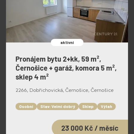
aktivní
Pronájem bytu 2+kk, 59 m²,
Černošice + garáž, komora 5 m²,
sklep 4 m²
2266, Dobřichovická, Černošice, Černošice
Osobní
Stav: Velmi dobrý
Sklep
Výtah
23 000 Kč / měsíc