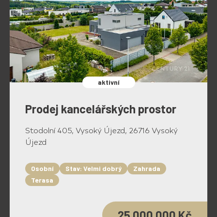
aktivní
Prodej kancelářských prostor
Stodolní 405, Vysoký Újezd, 26716 Vysoký
Újezd
Osobní
Stav: Velmi dobrý
Zahrada
Terasa
25 000 000 Kč