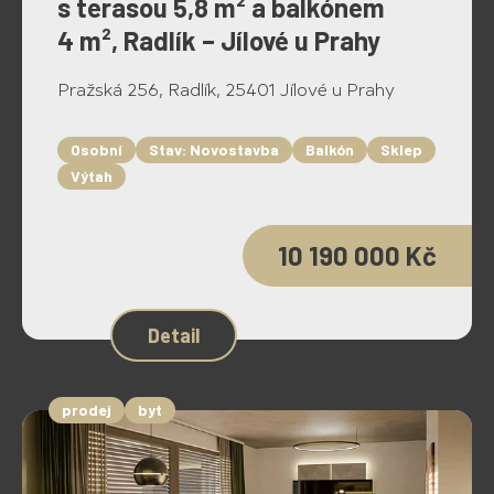
s terasou 5,8 m² a balkónem
4 m², Radlík – Jílové u Prahy
Pražská 256, Radlík, 25401 Jílové u Prahy
Osobní
Stav: Novostavba
Balkón
Sklep
Výtah
10 190 000 Kč
Detail
prodej
byt