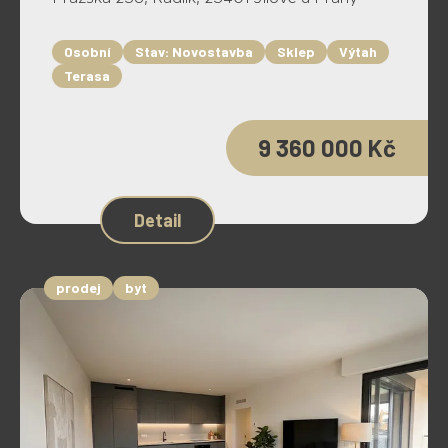
Osobní
Stav: Novostavba
Sklep
Výtah
Terasa
9 360 000 Kč
Detail
prodej
byt