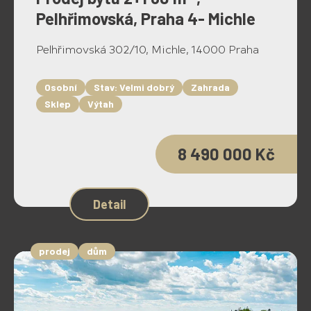
Pelhřimovská, Praha 4- Michle
Pelhřimovská 302/10, Michle, 14000 Praha
Osobní
Stav: Velmi dobrý
Zahrada
Sklep
Výtah
8 490 000 Kč
Detail
prodej
dům