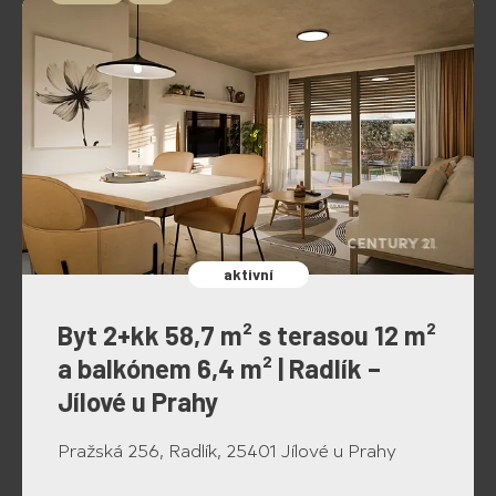
aktivní
Byt 2+kk 58,7 m² s terasou 12 m²
a balkónem 6,4 m² | Radlík –
Jílové u Prahy
Pražská 256, Radlík, 25401 Jílové u Prahy