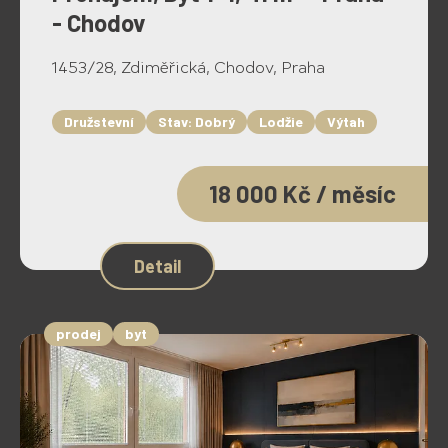
- Chodov
1453/28, Zdiměřická, Chodov, Praha
Družstevní
Stav: Dobrý
Lodžie
Výtah
18 000 Kč / měsíc
Detail
prodej
byt