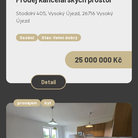
Stodolní 405, Vysoký Újezd, 26716 Vysoký
Újezd
Osobní
Stav: Velmi dobrý
25 000 000 Kč
Detail
pronájem
byt