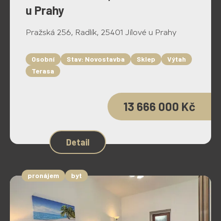
u Prahy
Pražská 256, Radlík, 25401 Jílové u Prahy
Osobní
Stav: Novostavba
Sklep
Výtah
Terasa
13 666 000 Kč
Detail
pronájem
byt