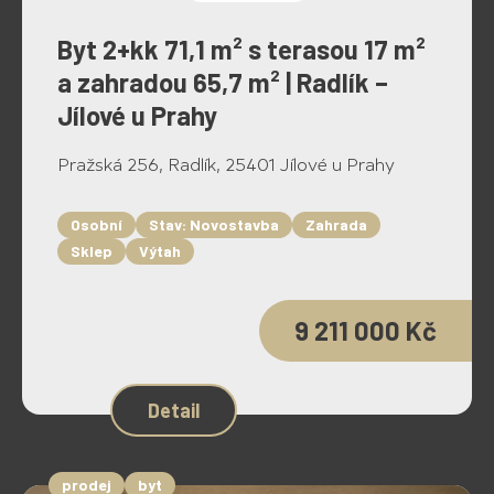
Byt 2+kk 71,1 m² s terasou 17 m²
a zahradou 65,7 m² | Radlík –
Jílové u Prahy
Pražská 256, Radlík, 25401 Jílové u Prahy
Osobní
Stav: Novostavba
Zahrada
Sklep
Výtah
9 211 000 Kč
Detail
prodej
byt