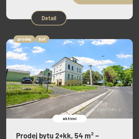
Detail
prodej
byt
aktivní
Prodej bytu 2+kk, 54 m² –