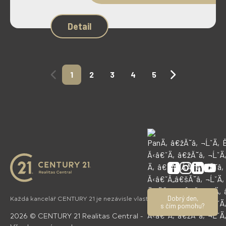
Detail
1
2
3
4
5
Facebook
Instagram
Linkedin
YouTu
Dobrý den,
Každá kancelář CENTURY 21 je nezávisle vlastněna a řízena.
s čím pomohu?
2026
©
CENTURY 21 Realitas Central
-