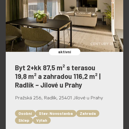
aktivní
Byt 2+kk 87,5 m² s terasou
19,8 m² a zahradou 116,2 m² |
Radlík – Jílové u Prahy
Pražská 256, Radlík, 25401 Jílové u Prahy
Osobní
Stav: Novostavba
Zahrada
Sklep
Výtah