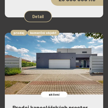
Detail
prodej
komerční objekt
aktivní
Prodej kancelářských prostor