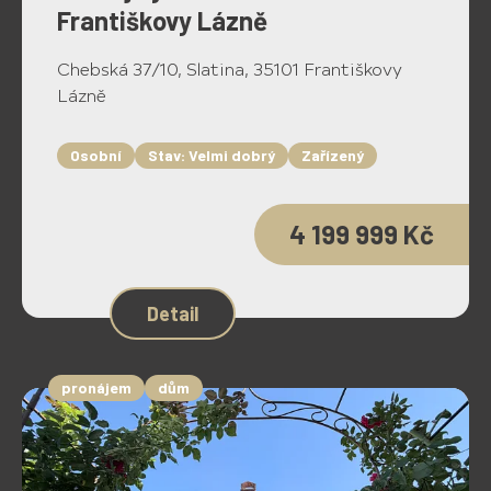
Františkovy Lázně
Chebská 37/10, Slatina, 35101 Františkovy
Lázně
Osobní
Stav: Velmi dobrý
Zařízený
4 199 999 Kč
Detail
pronájem
dům