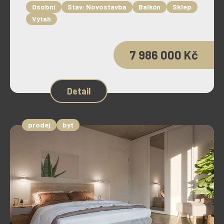
Osobní
Stav: Novostavba
Balkón
Sklep
Výtah
7 986 000 Kč
Detail
prodej
byt