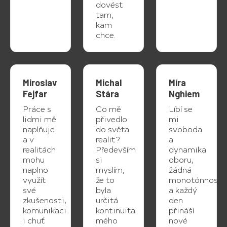
dovést
tam,
kam
chce.
Miroslav
Michal
Míra
Fejfar
Stára
Nghiem
Práce s
Co mě
Líbí se
lidmi mě
přivedlo
mi
naplňuje
do světa
svoboda
a v
realit?
a
realitách
Především
dynamika
mohu
si
oboru,
naplno
myslím,
žádná
využít
že to
monotónnost
své
byla
a každý
zkušenosti,
určitá
den
komunikaci
kontinuita
přináší
i chuť
mého
nové