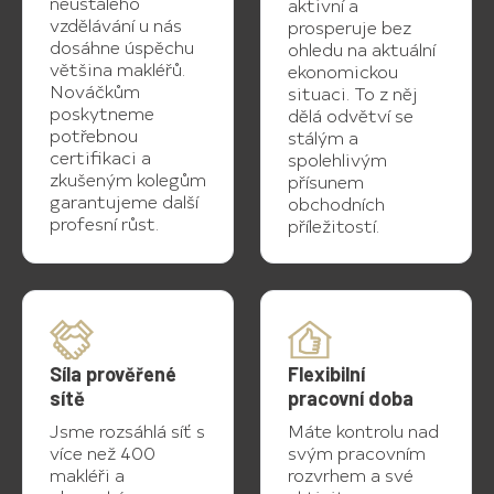
neustálého
aktivní a
vzdělávání u nás
prosperuje bez
dosáhne úspěchu
ohledu na aktuální
většina makléřů.
ekonomickou
Nováčkům
situaci. To z něj
poskytneme
dělá odvětví se
potřebnou
stálým a
certifikaci a
spolehlivým
zkušeným kolegům
přísunem
garantujeme další
obchodních
profesní růst.
příležitostí.
Síla prověřené
Flexibilní
sítě
pracovní doba
Jsme rozsáhlá síť s
Máte kontrolu nad
více než 400
svým pracovním
makléři a
rozvrhem a své