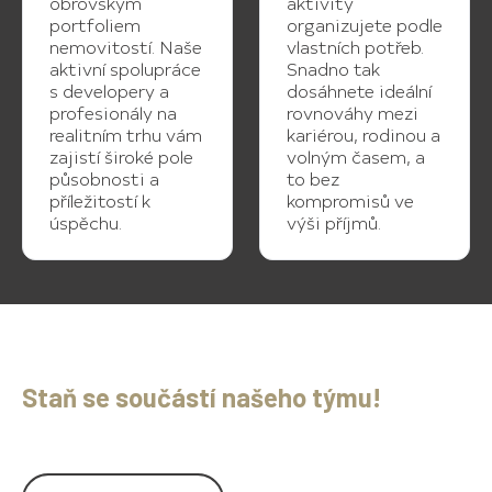
obrovským
aktivity
portfoliem
organizujete podle
nemovitostí. Naše
vlastních potřeb.
aktivní spolupráce
Snadno tak
s developery a
dosáhnete ideální
profesionály na
rovnováhy mezi
realitním trhu vám
kariérou, rodinou a
zajistí široké pole
volným časem, a
působnosti a
to bez
příležitostí k
kompromisů ve
úspěchu.
výši příjmů.
Staň se součástí našeho týmu!