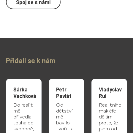
Spoj se s námi
Přidali se k nám
Šárka
Petr
Vladyslav
Vachková
Pavlát
Rui
Do realit
Od
Realitního
mě
dětství
makléře
přivedla
mě
dělám
touha po
bavilo
proto, že
svobodě,
tvořit a
jsem od