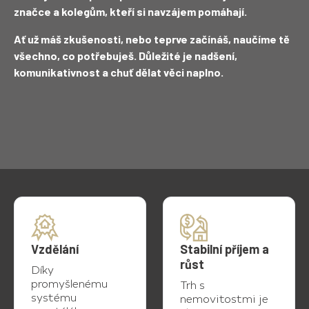
značce a kolegům, kteří si navzájem pomáhají.
Ať už máš zkušenosti, nebo teprve začínáš, naučíme tě
všechno, co potřebuješ. Důležité je nadšení,
komunikativnost a chuť dělat věci naplno.
Vzdělání
Stabilní příjem a
růst
Díky
promyšlenému
Trh s
systému
nemovitostmi je