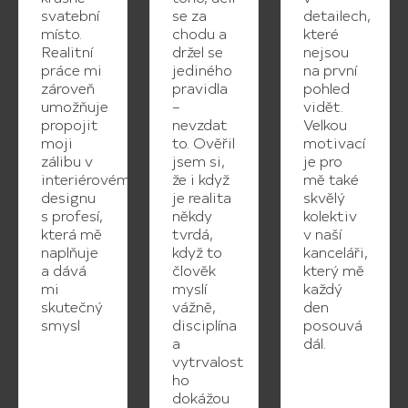
svatební
se za
detailech,
místo.
chodu a
které
Realitní
držel se
nejsou
práce mi
jediného
na první
zároveň
pravidla
pohled
umožňuje
–
vidět.
propojit
nevzdat
Velkou
moji
to. Ověřil
motivací
zálibu v
jsem si,
je pro
interiérovém
že i když
mě také
designu
je realita
skvělý
s profesí,
někdy
kolektiv
která mě
tvrdá,
v naší
naplňuje
když to
kanceláři,
a dává
člověk
který mě
mi
myslí
každý
skutečný
vážně,
den
smysl
disciplína
posouvá
a
dál.
vytrvalost
ho
dokážou