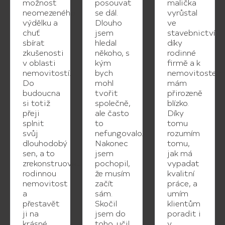
možnost
posouvat
malička
neomezeného
se dál.
vyrůstal
výdělku a
Dlouho
ve
chuť
jsem
stavebnictví
sbírat
hledal
díky
zkušenosti
někoho, s
rodinné
v oblasti
kým
firmě a k
nemovitostí.
bych
nemovitostem
Do
mohl
mám
budoucna
tvořit
přirozeně
si totiž
společně,
blízko.
přeji
ale často
Díky
splnit
to
tomu
svůj
nefungovalo.
rozumím
dlouhodobý
Nakonec
tomu,
sen, a to
jsem
jak má
zrekonstruovat
pochopil,
vypadat
rodinnou
že musím
kvalitní
nemovitost
začít
práce, a
a
sám.
umím
přestavět
Skočil
klientům
ji na
jsem do
poradit i
krásné
toho, učil
v