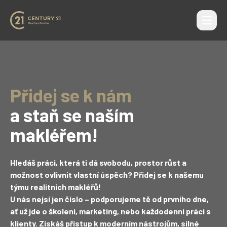
Otevří
CENTURY 21 Realitas Central
Přidej se k nám
a staň se naším
makléřem!
Hledáš práci, která ti dá svobodu, prostor růst a
možnost ovlivnit vlastní úspěch? Přidej se k našemu
týmu realitních makléřů!
U nás nejsi jen číslo – podporujeme tě od prvního dne,
ať už jde o školení, marketing, nebo každodenní práci s
klienty. Získáš přístup k moderním nástrojům, silné