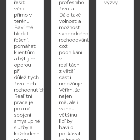
řešit
profesního
výzvy.
věci
života.
přímo v
Dále také
terénu.
volnost a
Baví mě
možnost
hledat
svobodného
řešení,
rozhodování,
pomáhat
což
klientům
podnikání
a být jim
v
oporou
realitách
při
z větší
důležitých
části
životních
umožňuje.
rozhodnutích.
Věřím, že
Realitní
nejen
práce je
mě, ale i
pro mě
valnou
spojení
většinu
smysluplné
lidí by
služby a
bavilo
každodenní
potkávat
výzvy.
zajímavé