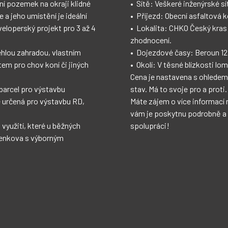
ní pozemek na okraji klidné 
 hranici pozemku

a jeho umístění je ideální 
á komunikace

veloperský projekt pro 3 až 4 
rodě s vysokým potenciálem 
lehlou zahradou, vlastním 
. (rychlé napojení na D5)

m pro chov koní či jiných 
skyně, Karlštejn či Tetín.

 parcel pro výstavbu 
a proti.

 určená pro výstavbu RD, 
te mě kontaktovat. Ráda 
využití, které u běžných 
ci!

venkova s výborným 