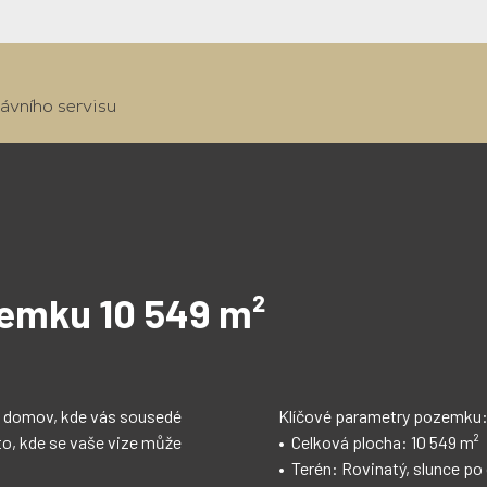
ávního servisu
zemku 10 549 m²
j domov, kde vás sousedé 
pozemku:

, kde se vaše vize může 
0 549 m²
