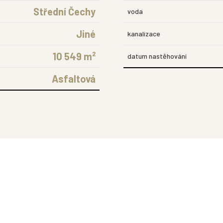
Střední Čechy
voda
Jiné
kanalizace
10 549 m²
datum nastěhování
Asfaltová