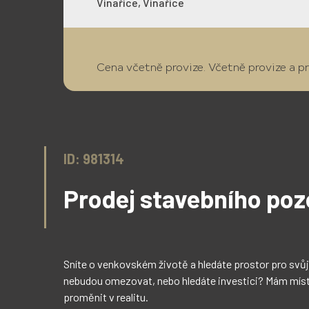
Vinařice, Vinařice
Cena včetně provize.
Včetně provize a pr
ID: 981314
Prodej stavebního po
Sníte o venkovském životě a hledáte prostor pro svů
Klíčové parametry 
nebudou omezovat, nebo hledáte investici? Mám místo
•	Celková plocha: 1
proměnit v realitu. 

•	Terén: Rovinatý, slunce po celý den
