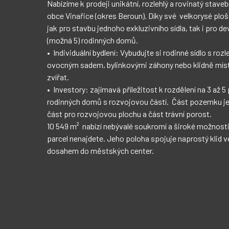
Nabízíme k prodeji unikátní, rozlehlý a rovinatý staveb
•	Sítě: Veškeré inženýrské sítě na
obce Vinařice (okres Beroun). Díky své  velkorysé ploše 
•	Příjezd: Obecní asfaltov
jak pro stavbu jednoho exkluzivního sídla, tak i pro de
•	Lokalita: CHKO Český kras – bydlení v čisté pří
(možná 5) rodinných domů.

zhodnocení.

•	Individuální bydlení: Vybudujte si rodinné sídlo s roz
•	Dojezdové časy: Beroun 12 min, Praha Zličín 35–45 min
ovocným sadem, bylinkovými záhony nebo klidně míste
•	Okolí: V těsné blízkosti lomy Amerika, Koněpruské je
zvířat.

Cena je nastavena s ohledem na specifika pozemku a zohledňuje jeho aktuální 
•	Investory: zajímavá příležitost k rozdělení na 3 až 5
stav. Má to svoje pro 
rodinných domů s rozvojovou částí.  Část pozemku je
Máte zájem o více informací nebo prohlídku? Neváhej
část pro rozvojovou plochu a část trávní porost.

vám je poskytnu podrobně a zodpovím na veškeré Vaše dotazy. Těším se na 
10 549 m²  nabízí nebývalé soukromí a široké možnosti 
spoluprá
parcel nenajdete. Jeho poloha spojuje naprostý klid 
dosahem do městských center.
